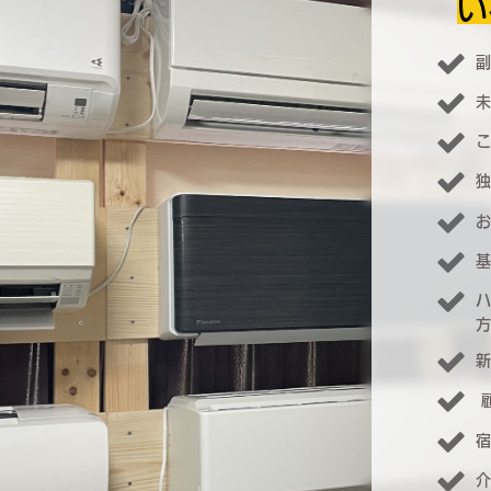
い
副
未
こ
独
お
基
ハ
方
新
宿
介